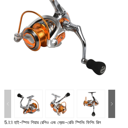
5.1:1 হাই-স্পিড গিয়ার রেশিও এবং ব্রেড-রেডি স্পিনিং ফিশিং রিল