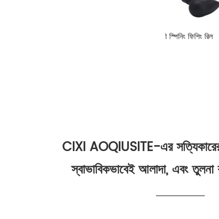
লাইটওয়েট শক্তিশালী স্পিনিং ফিশিং রিল
উচ্চ গতির GS100
CIXI AOQIUSITE-এর সত্যিকারের নি
স্বাভাবিকভাবেই আলাদা, এবং তুলনা