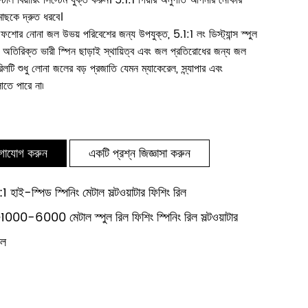
্টীল বিয়ারিং সিস্টেম যুক্ত করুন। 5.1:1 গিয়ার অনুপাত আপনার নৌকার
াছকে দ্রুত ধরবে।
অফশোর নোনা জল উভয় পরিবেশের জন্য উপযুক্ত, 5.1:1 লং ডিস্ট্যান্স স্পুল
 অতিরিক্ত ভারী স্পিন ছাড়াই স্থায়িত্ব এবং জল প্রতিরোধের জন্য জল
িলটি শুধু লোনা জলের বড় প্রজাতি যেমন ম্যাকেরেল, স্ন্যাপার এবং
াতে পারে না৷
গাযোগ করুন
একটি প্রশ্ন জিজ্ঞাসা করুন
ই-স্পিড স্পিনিং মেটাল সল্টওয়াটার ফিশিং রিল
6000 মেটাল স্পুল রিল ফিশিং স্পিনিং রিল সল্টওয়াটার
িল