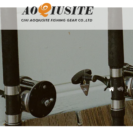
বাড়ি
/