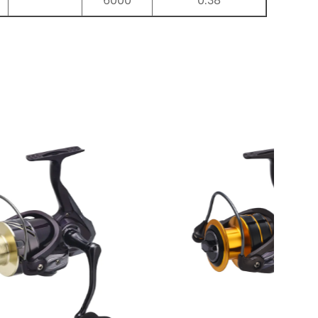
6000
0.38