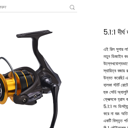
5.1:1 দীর্ঘ
এই রিল সুপার লা
নতুন ডিজাইন করা 
উল্লেখযোগ্যভাবে
স্থায়িত্ব বজায় 
উন্নত করেছি। এ
হালকা স্টার্ট 
হুক সেট। অ্যালুম
ফ্লেক্সকে হ্রাস 
5.1:1 লং ডিসট্যান
করে না বরং অতির
একটি বিস্তৃত পরি