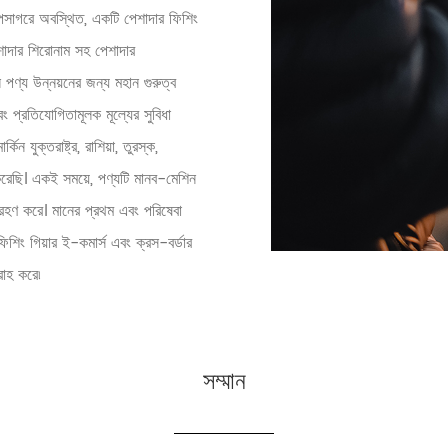
গরে অবস্থিত, একটি পেশাদার ফিশিং
পেশাদার শিরোনাম সহ পেশাদার
 পণ্য উন্নয়নের জন্য মহান গুরুত্ব
ং প্রতিযোগিতামূলক মূল্যের সুবিধা
 যুক্তরাষ্ট্র, রাশিয়া, তুরস্ক,
 করেছি। একই সময়ে, পণ্যটি মানব-মেশিন
্রহণ করে। মানের প্রথম এবং পরিষেবা
িশিং গিয়ার ই-কমার্স এবং ক্রস-বর্ডার
রাহ করে৷
সম্মান