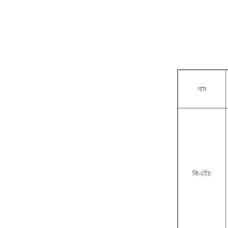
নাম
জিএইচ