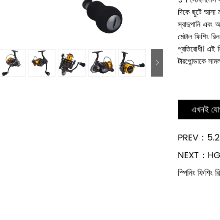
9 1 স্টেইনলেস স
দিকে ছুটে আসা ম
স্বাদুপানি এবং 
মেটাল ফিশিং রিল
প্রতিরোধী। এই র
টারপোন্ডাকে সামল
এখনই যো
PREV：5.2:1 হা
NEXT：HG1000-
স্পিনিং ফিশিং র