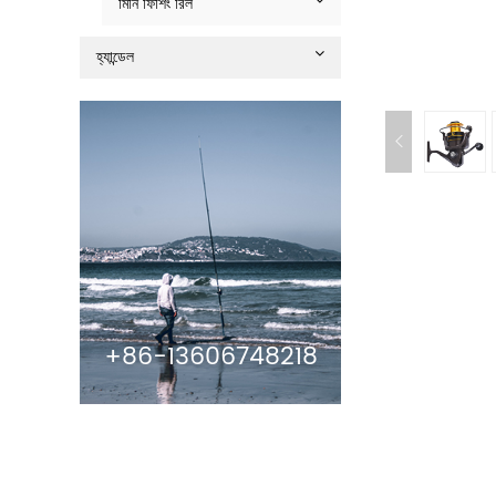
মিনি ফিশিং রিল
হ্যান্ডেল
+86-13606748218