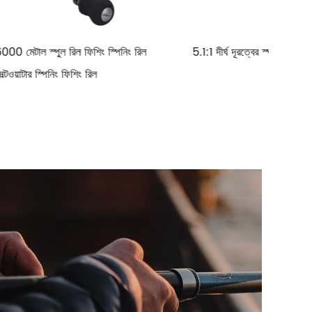
পিনিং রিল
5.1:1 দীর্ঘ দূরত্বের স্পুল মেটাল ফিশিং রিল
5.2:1 হ