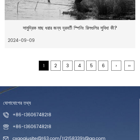
সামুদ্রিক মাছ ধরার জন্য দূরবর্তী স্পিনিং রিলগুলির সুবিধা কী?
2024-09-09
1
2
3
4
5
6
›
››
যোগাযোগের তথ্য
+86-13606748218
+86-13606748218
cxaoqiusite@163.com
/
1121583391@qq.com