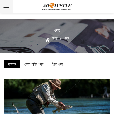
খবর
/
বাড়ি
খবর
সমস্ত
কোম্পানির খবর
শিল্প খবর