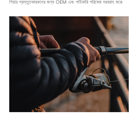
গিয়ার প্রস্তুতকারকদের জন্য OEM এবং পাইকারি পরিষেবা সরবরাহ করে৷