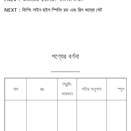
NEXT：ফিশিং লাইন হুইল স্পিনিং রড এবং রিল কম্বো সেট
পণ্যের বর্ণনা
প্রিন্টিং
নাম
রঙ
গতির অনুপাত
স্পুল
ভারবহন